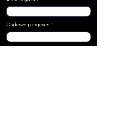
Onderwerp ingeven
Bericht ingeven
Submit
© 2020 Copyright Naomi. Alle
rechten voorbehouden.